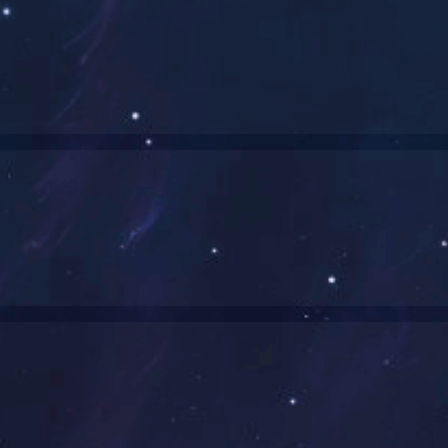
）
>
信息公开
>
公示公告
>
开云网页版登录入口关于疫情防控期间
开云网页版登录入口关于疫情防控期间
来源: 集团内部
发
《国务院关于落实<政府工作报告>重点工作分工的意见》 (国发﹝
工商户缓解疫情影响，克服期间经营困难，保障经济平稳运行，根据《关