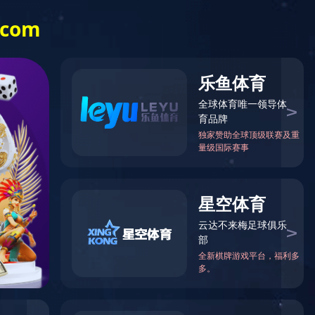


邮箱入口
信息公开
科技创新
联系我们