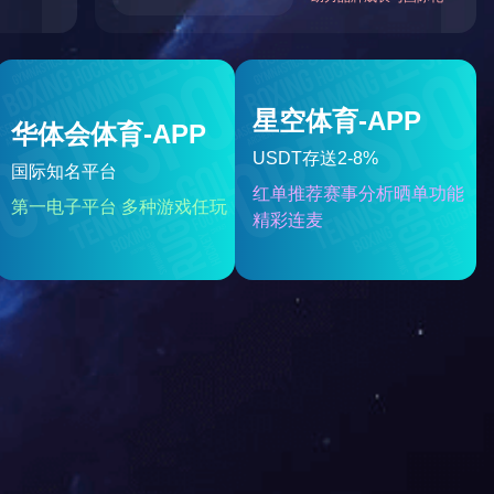
现就具体办理工作通知如下：
延迟租期。