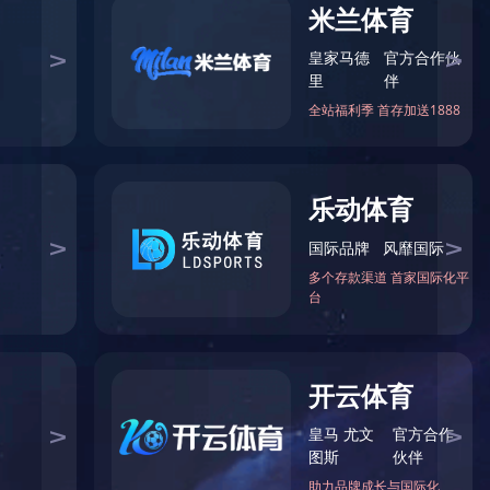
减免服务业小微企业及个体工商户房租的通知
减免服务业小微企业及个体工商户房租的通知
布时间: 2022-06-20 09:41:03
2021﹞6号)和省委省政府关于打赢疫情防控阻击战的重要指示精神
于进一步做好新冠疫情防控期间经济运行保障工作的通知》(苏发改办