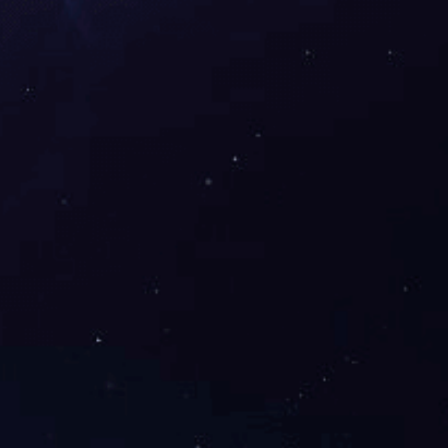
法人代表身份证明;3.营业执照;4.租赁合同;5.相关部门开具的服
下一篇：
开云网页版登录入口关于减免