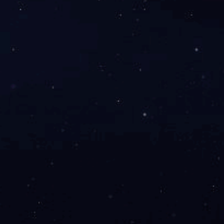
人力资源
党的建设
信息公开
科技创新
人才战略
党建
信息公开
科技战略
人才招聘
纪检
公示公告
科技进步
教育培训
社会责任
技能培训