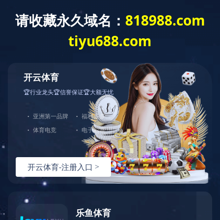

业务板块
国内工程
国际工程
投资开发

开云（中国）
>
业务板块
>
国内工程
>
千岛湖亚运自行车馆项目
千岛湖亚运自行车馆项目