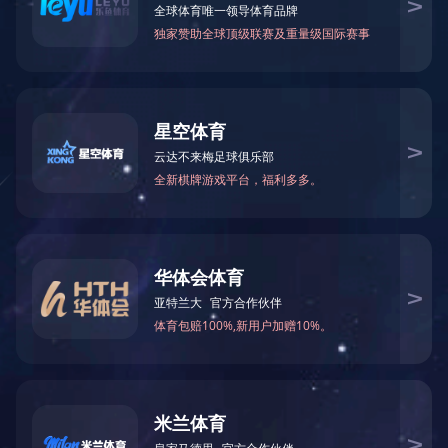
来源: 集团内部
发布时间: 2022-05-06 10:11:03
工程名称：2022年第19届亚运会淳安场地自行车馆工程
工程地点：杭州市淳安县界首乡
项目简介：该项目建筑面积24282平方米，合同额
147843936.52元，结构形式为钢结构架网壳结构，2019年4
月开工到2021年5月竣工。
荣获“2020年度中国钢结构金奖推荐奖（浙江省钢结构金刚
奖）”、“2021年度浙江省建筑施工安全生产标准化管理优良工
地”。
上一篇：
无锡雪浪苑项目
下一篇：
钟秀街道综合整治工程